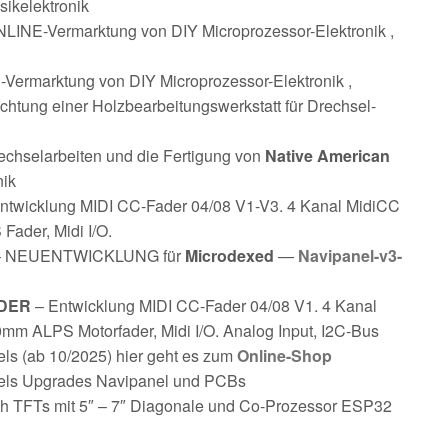
sikelektronik
Vermarktung von DIY Microprozessor-Elektronik ,
Vermarktung von DIY Microprozessor-Elektronik ,
ichtung einer Holzbearbeitungswerkstatt für Drechsel-
elarbeiten und die Fertigung von
Native American
nik
ntwicklung MIDI CC-Fader 04/08 V1-V3. 4 Kanal MidiCC
Fader, Midi I/O.
s – NEUENTWICKLUNG für
Microdexed
—
Navipanel-v3-
DER
– Entwicklung MIDI CC-Fader 04/08 V1. 4 Kanal
mm ALPS Motorfader, Midi I/O. Analog Input, I2C-Bus
ls (ab 10/2025) hier geht es zum
Online-Shop
nels Upgrades Navipanel und PCBs
h TFTs mit 5″ – 7″ Diagonale und Co-Prozessor ESP32