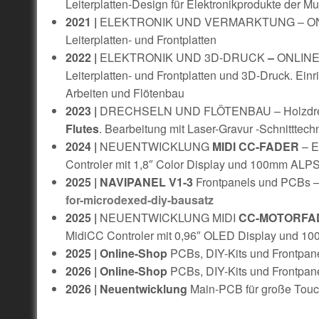
Leiterplatten-Design für Elektronikprodukte der Mu
2021 |
ELEKTRONIK UND VERMARKTUNG – ONLINE-
Leiterplatten- und Frontplatten
2022 |
ELEKTRONIK UND 3D-DRUCK
–
ONLINE-
Leiterplatten- und Frontplatten und 3D-Druck. Einr
Arbeiten und Flötenbau
2023 |
DRECHSELN UND FLÖTENBAU – Holzdrechs
Flutes
. Bearbeitung mit Laser-Gravur -Schnitttech
2024 |
NEUENTWICKLUNG
MIDI CC-FADER
– E
Controler mit 1,8″ Color Display und 100mm ALPS 
2025 | NAVIPANEL V1-3
Frontpanels und PCB
for-microdexed-diy-bausatz
2025 |
NEUENTWICKLUNG MIDI
CC-MOTORFA
MidiCC Controler mit 0,96″ OLED Display und 100
2025 | Online-Shop
PCBs, DIY-Kits und Frontpane
2026 | Online-Shop
PCBs, DIY-Kits und Frontpa
2026 | Neuentwicklung
Main-PCB für große Touc