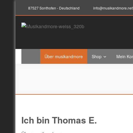
87527 Sonthofen - Deutschland
info@musikandmore.net
musikandmore.net
Elektronik-Programming-Sound-Musik-Records
Über musikandmore
Shop
Mein Ko
Ich bin Thomas E.