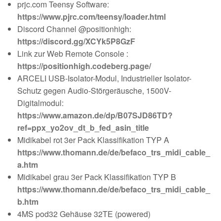
prjc.com Teensy Software:
https://www.pjrc.com/teensy/loader.html
Discord Channel @positionhigh:
https://discord.gg/XCYk5P8GzF
Link zur Web Remote Console :
https://positionhigh.codeberg.page/
ARCELI USB-Isolator-Modul, Industrieller Isolator-
Schutz gegen Audio-Störgeräusche, 1500V-
Digitalmodul:
https://www.amazon.de/dp/B07SJD86TD?
ref=ppx_yo2ov_dt_b_fed_asin_title
Midikabel rot 3er Pack Klassifikation TYP A
https://www.thomann.de/de/befaco_trs_midi_cable_
a.htm
Midikabel grau 3er Pack Klassifikation TYP B
https://www.thomann.de/de/befaco_trs_midi_cable_
b.htm
4MS pod32 Gehäuse 32TE (powered)