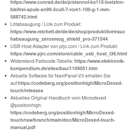
https://www.conrad.de/de/p/stannol-ks115-loetzinn-
bleifrei-spule-sn99-3cu0-7-rom1-100-g-1-mm-
588742.html
Lötabsaugung / Link zum Produkt:
https://www.reichelt.de/de/de/shop/produkt/loetrauc
habsaugung_zerosmog_shield_pro-371544
USB Host-Adapter von prjc.com / Link zum Produkt:
https://www.pjrc.com/store/cable_usb_host_t36.html
Widerstand-Farbcode-Tabelle:
https://www.elektronik-
kompendium.de/sites/bau/1109051.htm
Aktuelle Software für NaviPanel-V3 erhalten Sie
auf:
https://codeberg.org/positionhigh/MicroDexed-
touch/releases
Aktuelles Original Handbuch vom Microdexed
@positionhigh:
https://codeberg.org/positionhigh/MicroDexed-
touch/raw/branch/main/doc/MicroDexed-touch-
manual.pdf