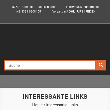
87527 Sonthofen - Deutschland
info@musikandmore.net
+49 8321 6908155
Versand mit DHL | UPS | FEDEX
musikandmore.net
Elektronik-Programming-Sound-Musik-Records
INTERESSANTE LINKS
Home
Interessante Links