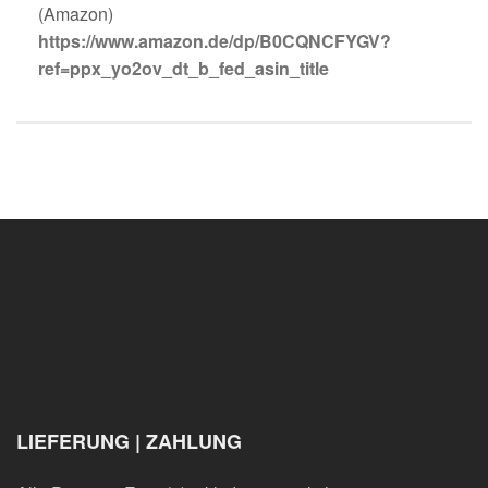
(Amazon)
https://www.amazon.de/dp/B0CQNCFYGV?
ref=ppx_yo2ov_dt_b_fed_asin_title
LIEFERUNG | ZAHLUNG