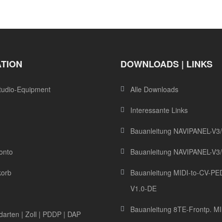
ATION
DOWNLOADS | LINKS
tudio-Equipment
Alle Downloads
Interessante Links
Bauanleitung NAVIPANEL-V3
onto
Bauanleitung NAVIPANEL-V3
korb
Bauanleitung MIDI-to-CV-PE
V1.0-DE
Bauanleitung 8TE-Frontp. MI
arten | Zoll | PDDP | DAP