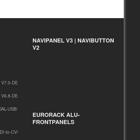
NAVIPANEL V3 | NAVIBUTTON
V2
/ V7.0-DE
/ V6.8-DE
DAL-USB/
EURORACK ALU-
FRONTPANELS
DI-to-CV/