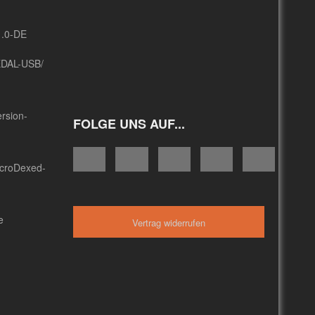
1.0-DE
EDAL-USB/
rsion-
FOLGE UNS AUF...
icroDexed-
e
Vertrag widerrufen