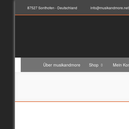
87527 Sonthofen - Deutschland
info@musikandmore.net
musikandmore.net
Elektronik-Programming-Sound-Musik-Records
Über musikandmore
Shop
Mein Ko