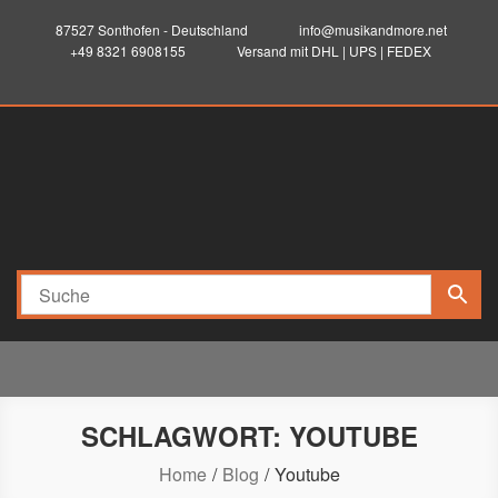
87527 Sonthofen - Deutschland
info@musikandmore.net
+49 8321 6908155
Versand mit DHL | UPS | FEDEX
musikandmore.net
Elektronik-Programming-Sound-Musik-Records
SCHLAGWORT:
YOUTUBE
Home
Blog
Youtube