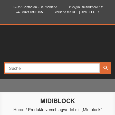
87527 Sonthofen - Deutschland
info@musikandmore.net
+49 8321 6908155
Versand mit DHL | UPS | FEDEX
musikandmore.net
Elektronik-Programming-Sound-Musik-Records
MIDIBLOCK
Home
Produkte verschlagwortet mit „Midiblock“