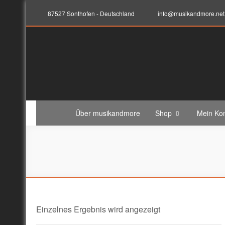
87527 Sonthofen - Deutschland
info@musikandmore.net
musikandmore.net
Elektronik-Programming-Sound-Musik-Records
Über musikandmore
Shop
Mein Ko
Einzelnes Ergebnis wird angezeigt