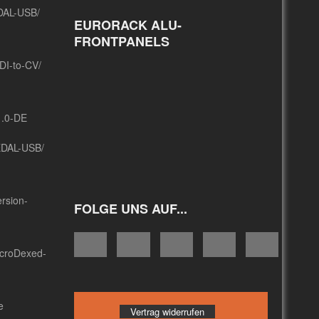
DAL-USB/
EURORACK ALU-
FRONTPANELS
DI-to-CV/
1.0-DE
EDAL-USB/
rsion-
FOLGE UNS AUF...
icroDexed-
e
Vertrag widerrufen