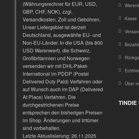
(Währungsrechner für EUR, USD,
Waren
GBP, CHF, NOK), zzgl.
Kasse
Versandkosten, Zoll und Gebühren.
Unser Liefergebiet ist derzeit
Versand
Deutschland, ausgewählte EU- und
Non-EU-Länder. In die USA (bis 800
Bezahl
USD Warenwert), die Schweiz,
Rückgab
Großbritannien und Norwegen
versenden wir mit DHL-Paket-
Echthe
International im PDDP (Postal
Delivered Duty Paid) Verfahren oder
Über m
auf Wunsch auch im DAP (Delivered
At Place) Verfahren. Die
TINDIE
durchgestrichenen Preise
entsprechen den bisherigen Preisen
im Shop. Änderungen und Irrtümer
sind vorbehalten.
Letzte Aktualisierung: 26.11.2025