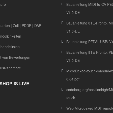
korb
Bauanleitung MIDI-to-CV-PE
V1.0-DE
Bauanleitung 8TE-Frontp. MI
arten | Zoll | PDDP | DAP
V1.0-DE
möglichkeiten
Bauanleitung PEDAL-USB/ V
erichtlinien
Bauanleitung 8TE-Frontp. P
it von Bewertungen
V1.0-DE
usikandmore
MicroDexed-touch-manual-Ve
0.64.pdf
 SHOP IS LIVE
codeberg.org/positionhigh/M
touch
Web Microdexed MDT remot