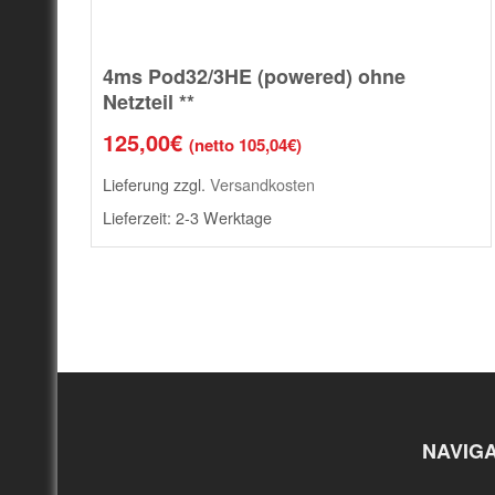
4ms Pod32/3HE (powered) ohne
Netzteil **
125,00
€
(netto
105,04
€
)
Lieferung zzgl.
Versandkosten
Lieferzeit:
2-3 Werktage
NAVIG