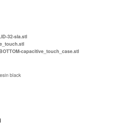
D-32-sla.stl
ve_touch.stl
-BOTTOM-capacitive_touch_case.stl
esin black
n