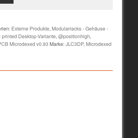
rien:
Externe Produkte
,
Modularracks - Gehäuse -
 printed Desktop-Variante
,
@positionhigh
,
PCB Microdexed v0.93
Marke:
JLC3DP
,
Microdexed