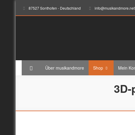
87527 Sonthofen - Deutschland
info@musikandmore.net
musikandmore.net
Elektronik-Programming-Sound-Musik-Records
Über musikandmore
Shop
Mein Ko
3D-