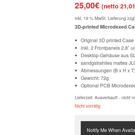
25,00
€
(netto
21,0
inkl. 19 % MwSt.
Lieferung zzg
3D-printed Microdexed Ca
Original 3D printed Case
inkl. 2 Frontpanels 2,8″ u
Desktop-Gehäuse aus SL
sandgstrahltes mattes JL
Abmessungen (B x H x T)
Gewicht: 72g
Optional PCB Microdexed 
Lieferzeit:
Ausverkauft - nicht m
Nicht vorrätig
Notify Me When Avail