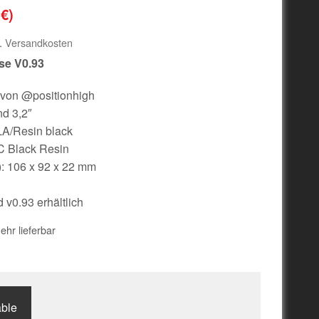
1
€
)
l.
Versandkosten
se V0.93
 von @positionhigh
nd 3,2″
A/Resin black
C Black Resin
: 106 x 92 x 22 mm
v0.93 erhältlich
ehr lieferbar
able