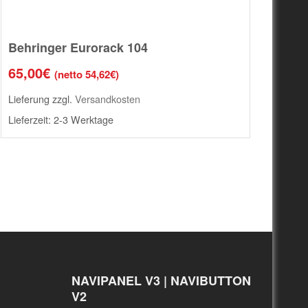
Behringer Eurorack 104
65,00
€
(netto
54,62
€
)
Lieferung zzgl.
Versandkosten
Lieferzeit:
2-3 Werktage
NAVIPANEL V3 | NAVIBUTTON
V2