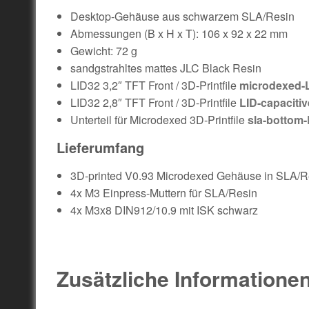
Desktop-Gehäuse aus schwarzem SLA/Resin
Abmessungen (B x H x T): 106 x 92 x 22 mm
Gewicht: 72 g
sandgstrahltes mattes JLC Black Resin
LID32 3,2″ TFT Front / 3D-Printfile
microdexed-LI
LID32 2,8″ TFT Front / 3D-Printfile
LID-capaciti
Unterteil für Microdexed 3D-Printfile
sla-bottom
Lieferumfang
3D-printed V0.93 Microdexed Gehäuse in SLA/R
4x M3 Einpress-Muttern für SLA/Resin
4x M3x8 DIN912/10.9 mit ISK schwarz
Zusätzliche Informatione